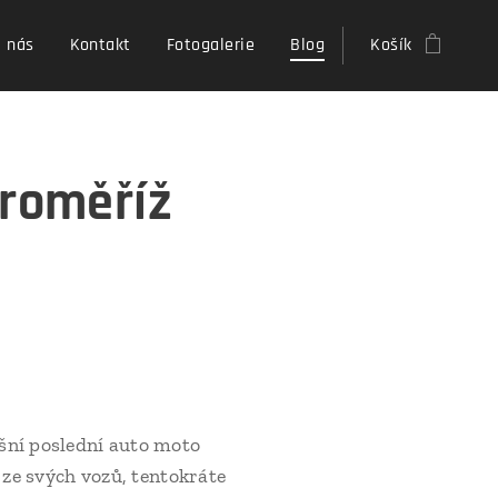
 nás
Kontakt
Fotogalerie
Blog
Košík
Kroměříž
šní poslední auto moto
 ze svých vozů, tentokráte