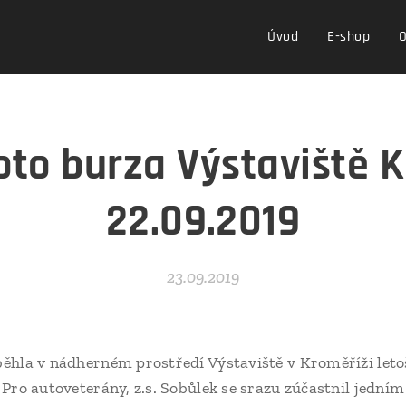
Úvod
E-shop
O
to burza Výstaviště 
22.09.2019
23.09.2019
ěhla v nádherném prostředí Výstaviště v Kroměříži leto
Pro autoveterány, z.s. Sobůlek se srazu zúčastnil jedním