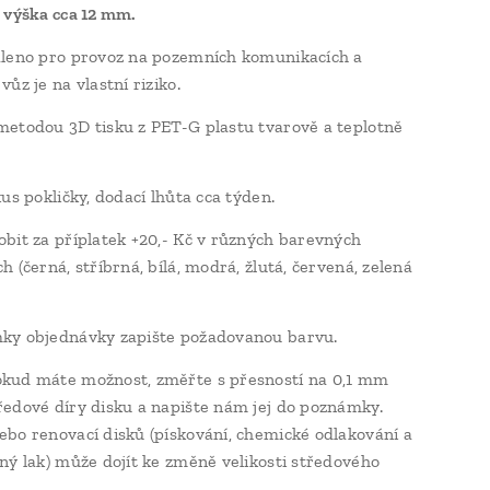
 výška cca 12 mm.
leno pro provoz na pozemních komunikacích a
ůz je na vlastní riziko.
etodou 3D tisku z PET-G plastu tvarově a teplotně
us pokličky, dodací lhůta cca týden.
bit za příplatek +20,- Kč v různých barevných
 (černá, stříbrná, bílá, modrá, žlutá, červená, zelená
ky objednávky zapište požadovanou barvu.
kud máte možnost, změřte s přesností na 0,1 mm
edové díry disku a napište nám jej do poznámky.
bo renovací disků (pískování, chemické odlakování a
ný lak) může dojít ke změně velikosti středového