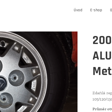
Úvod
E-shop
O
200
ALU
Met
Zdařilá re
105/120/13
Průměr otv