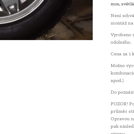
mm, světlá
Není schvá
montáž na v
Vyrobeno m
odolného.
Cena za 1 k
Možno vyro
kombinacích
apod.)
Do poznám
POZOR! Po
průměr stř
Opravou ne
pak násled
otvoru.