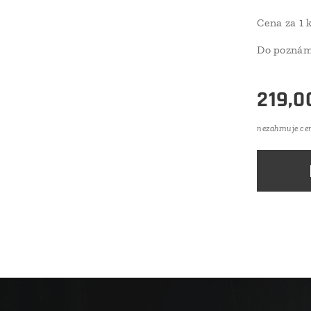
Cena za 1 k
Do poznám
219,0
nezahrnuje ce