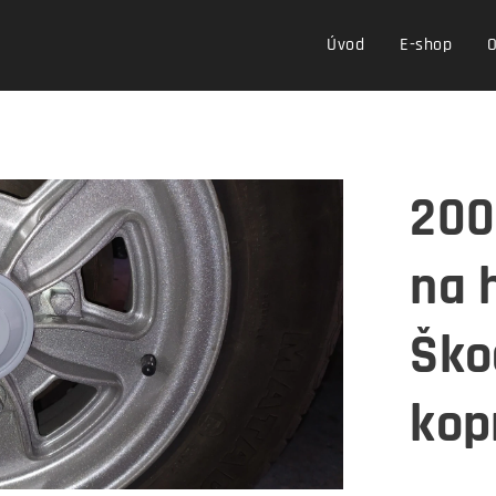
Úvod
E-shop
O
200
na 
Ško
kop