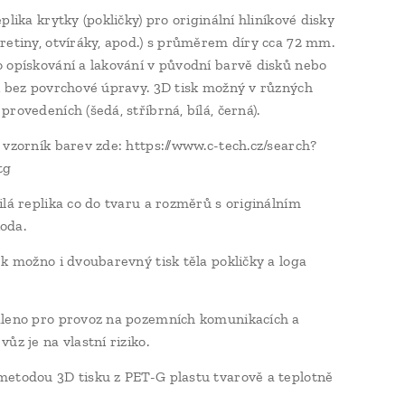
plika krytky (pokličky) pro originální hliníkové disky
retiny, otvíráky, apod.) s průměrem díry cca 72 mm.
 opískování a lakování v původní barvě disků nebo
í bez povrchové úpravy. 3D tisk možný v různých
rovedeních (šedá, stříbrná, bílá, černá).
 vzorník barev zde: https://www.c-tech.cz/search?
tg
ilá replika co do tvaru a rozměrů s originálním
oda.
ek možno i dvoubarevný tisk těla pokličky a loga
leno pro provoz na pozemních komunikacích a
ůz je na vlastní riziko.
etodou 3D tisku z PET-G plastu tvarově a teplotně