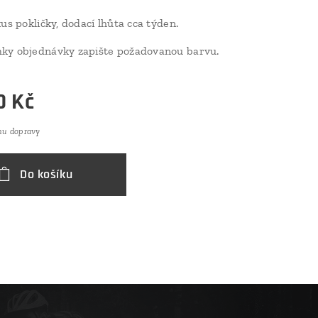
us pokličky, dodací lhůta cca týden.
ky objednávky zapište požadovanou barvu.
0
Kč
nu dopravy
Do košíku